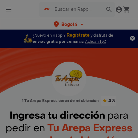
Bogotá
Regístrate
¿Nuevo en Rappi?
y disfruta de
envíos gratis por semanas
Aplican TyC
4.3
1 Tu Arepa Express cerca de mi ubicación
Ingresa tu dirección
para
pedir en
Tu Arepa Express