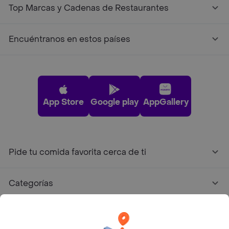
Top Marcas y Cadenas de Restaurantes
Encuéntranos en estos países
App Store
Google play
AppGallery
Pide tu comida favorita cerca de ti
Categorías
Únete a Rappi