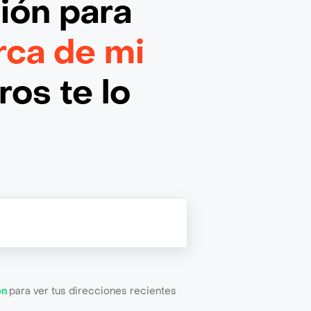
ción
para
rca de mi
os te lo
ón
para ver tus direcciones recientes