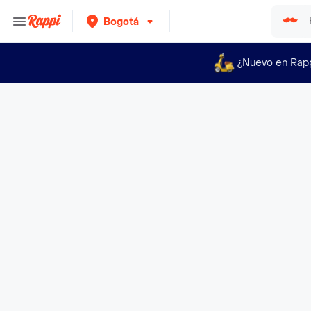
Bogotá
¿Nuevo en Rap