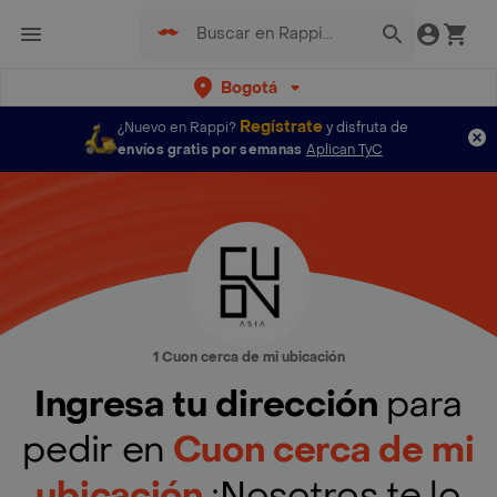
Bogotá
Regístrate
¿Nuevo en Rappi?
y disfruta de
envíos gratis por semanas
Aplican TyC
1 Cuon cerca de mi ubicación
Ingresa tu dirección
para
pedir en
Cuon cerca de mi
ubicación
¡Nosotros te lo