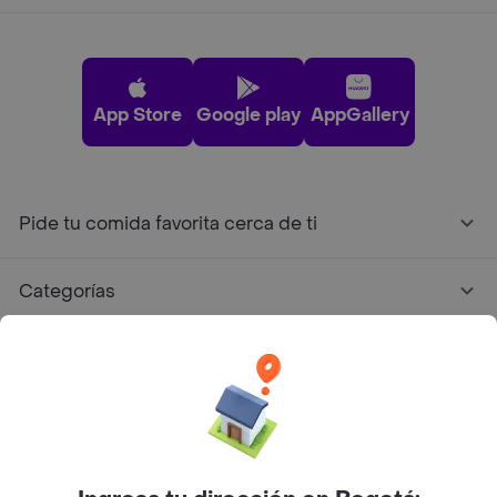
App Store
Google play
AppGallery
Pide tu comida favorita cerca de ti
Categorías
Únete a Rappi
Sobre Rappi
Facebook
Twitter
Instagram