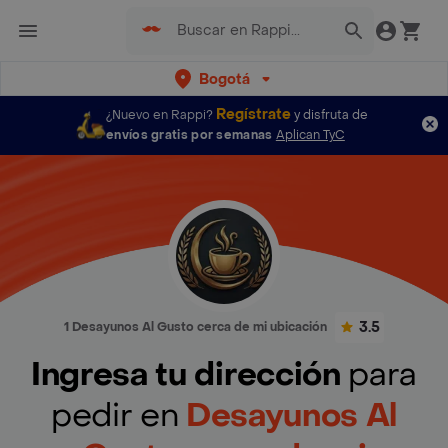
Bogotá
Regístrate
¿Nuevo en Rappi?
y disfruta de
envíos gratis por semanas
Aplican TyC
3.5
1 Desayunos Al Gusto cerca de mi ubicación
Ingresa tu dirección
para
pedir en
Desayunos Al