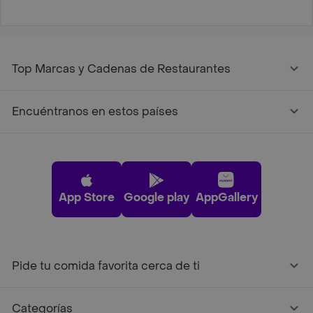
Top Marcas y Cadenas de Restaurantes
Encuéntranos en estos países
App Store
Google play
AppGallery
Pide tu comida favorita cerca de ti
Categorías