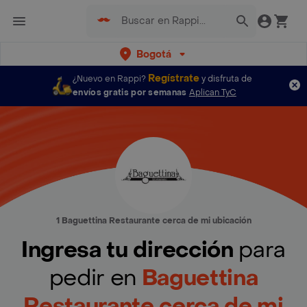
Bogotá
Regístrate
¿Nuevo en Rappi?
y disfruta de
envíos gratis por semanas
Aplican TyC
1 Baguettina Restaurante cerca de mi ubicación
Ingresa tu dirección
para
pedir en
Baguettina
Restaurante cerca de mi