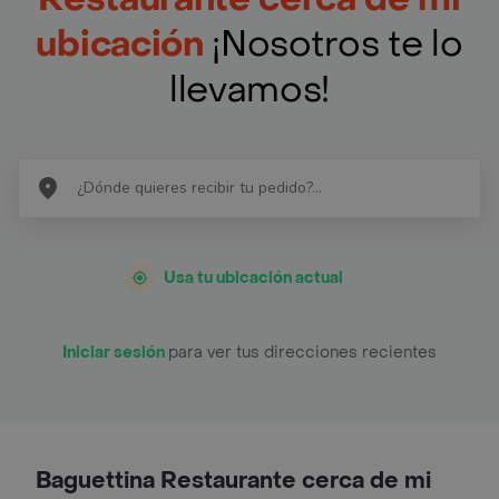
ubicación
¡Nosotros te lo
llevamos!
Usa tu ubicación actual
Iniciar sesión
para ver tus direcciones recientes
Baguettina Restaurante cerca de mi