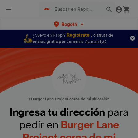
Bogotá
Regístrate
¿Nuevo en Rappi?
y disfruta de
envíos gratis por semanas
Aplican TyC
1 Burger Lane Project cerca de mi ubicación
Ingresa tu dirección
para
pedir en
Burger Lane
Project cerca de mi