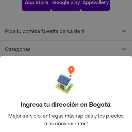
App Store
Google play
AppGallery
Pide tu comida favorita cerca de ti
Categorías
Únete a Rappi
Sobre Rappi
Facebook
Twitter
Instagram
Ingresa tu dirección en Bogotá:
Mejor servicio, entregas más rápidas y los precios
©
2026
Rappi Inc. All rights reserved.
más convenientes!