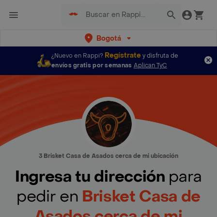
Bogotá
Regístrate
¿Nuevo en Rappi?
y disfruta de
envíos gratis por semanas
Aplican TyC
3 Brisket Casa de Asados cerca de mi ubicación
Ingresa tu dirección
para
pedir en
Brisket Casa de
Asados cerca de mi