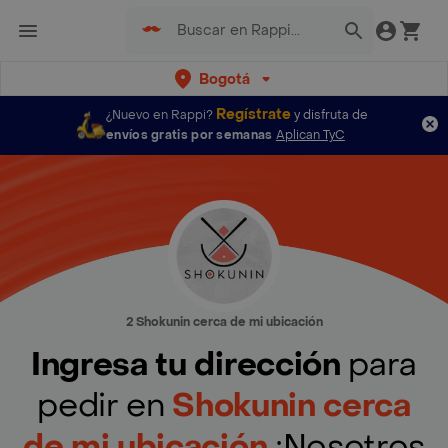
Bogotá
Regístrate
¿Nuevo en Rappi?
y disfruta de
envíos gratis por semanas
Aplican TyC
2 Shokunin cerca de mi ubicación
Ingresa tu dirección
para
pedir en
Shokunin cerca
de mi ubicación
¡Nosotros