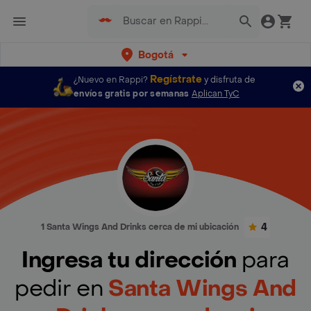
Bogotá
Regístrate
¿Nuevo en Rappi?
y disfruta de
envíos gratis por semanas
Aplican TyC
4
1 Santa Wings And Drinks cerca de mi ubicación
Ingresa tu dirección
para
pedir en
Santa Wings And