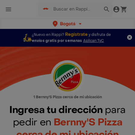
Bogotá
Regístrate
¿Nuevo en Rappi?
y disfruta de
envíos gratis por semanas
Aplican TyC
1 Bernny'S Pizza cerca de mi ubicación
Ingresa tu dirección
para
pedir en
Bernny'S Pizza
cerca de mi ubicación