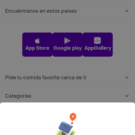
Encuéntranos en estos países
App Store
Google play
AppGallery
Pide tu comida favorita cerca de ti
Categorías
Únete a Rappi
Sobre Rappi