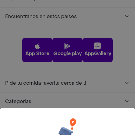
Encuéntranos en estos países
App Store
Google play
AppGallery
Pide tu comida favorita cerca de ti
Categorías
Únete a Rappi