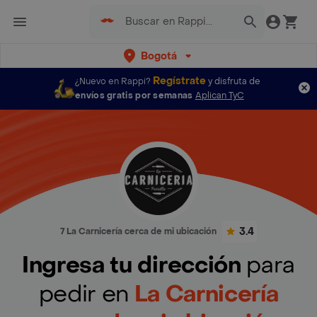
Bogotá
Regístrate
¿Nuevo en Rappi?
y disfruta de
envíos gratis por semanas
Aplican TyC
3.4
7 La Carnicería cerca de mi ubicación
Ingresa tu dirección
para
pedir en
La Carnicería