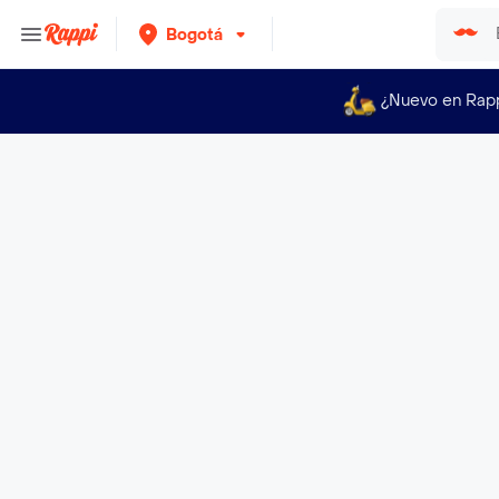
Bogotá
¿Nuevo en Rap