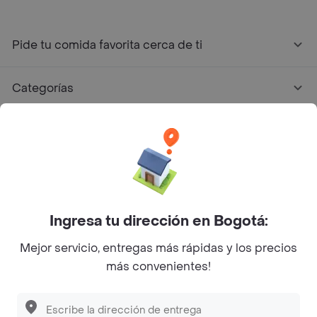
Pide tu comida favorita cerca de ti
Categorías
Únete a Rappi
Sobre Rappi
Facebook
Twitter
Instagram
Ingresa tu dirección en Bogotá:
Mejor servicio, entregas más rápidas y los precios
©
2026
Rappi Inc. All rights reserved.
más convenientes!
Descubre las
PROMOCIONES
que tenemos
para ti