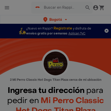
Bogotá
Regístrate
¿Nuevo en Rappi?
y disfruta de
envíos gratis por semanas
Aplican TyC
2 Mi Perro Classic Hot Dogs Titan Plaza cerca de mi ubicación
Ingresa tu dirección
para
pedir en
Mi Perro Classic
Hot Dogs Titan Plaza