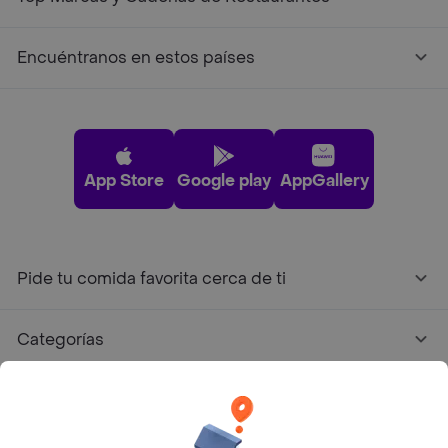
Encuéntranos en estos países
App Store
Google play
AppGallery
Pide tu comida favorita cerca de ti
Categorías
Únete a Rappi