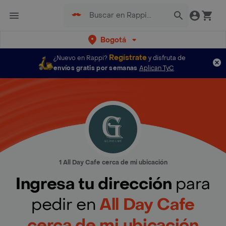
Bogotá
Regístrate
¿Nuevo en Rappi?
y disfruta de
envíos gratis por semanas
Aplican TyC
1 All Day Cafe cerca de mi ubicación
Ingresa tu dirección
para
pedir en
All Day Cafe
cerca de mi ubicación