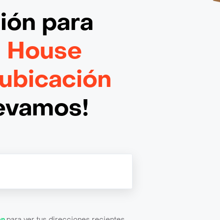
ción
para
n House
 ubicación
levamos!
ón
para ver tus direcciones recientes