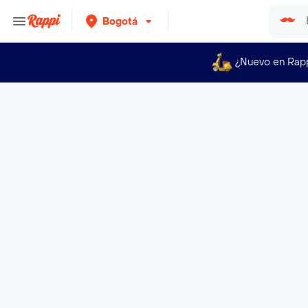
Bogotá
¿Nuevo en Rap