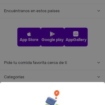
Encuéntranos en estos países
App Store
Google play
AppGallery
Pide tu comida favorita cerca de ti
Categorías
Únete a Rappi