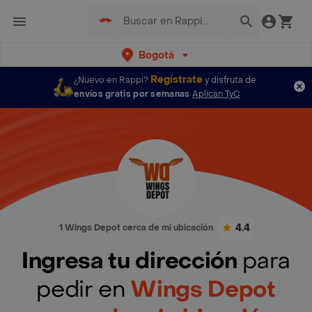
Bogotá
Regístrate
¿Nuevo en Rappi?
y disfruta de
envíos gratis por semanas
Aplican TyC
4.4
1 Wings Depot cerca de mi ubicación
Ingresa tu dirección
para
pedir en
Wings Depot