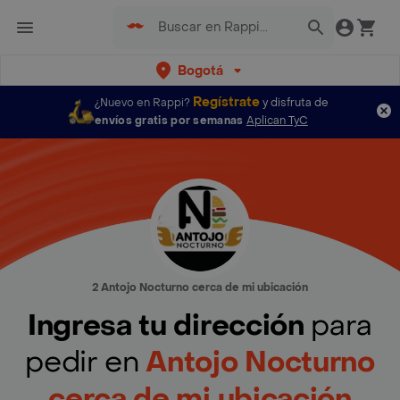
Bogotá
Regístrate
¿Nuevo en Rappi?
y disfruta de
envíos gratis por semanas
Aplican TyC
2 Antojo Nocturno cerca de mi ubicación
Ingresa tu dirección
para
pedir en
Antojo Nocturno
cerca de mi ubicación