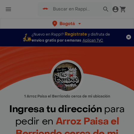
Bogotá
Regístrate
¿Nuevo en Rappi?
y disfruta de
envíos gratis por semanas
Aplican TyC
1 Arroz Paisa el Berriondo cerca de mi ubicación
Ingresa tu dirección
para
pedir en
Arroz Paisa el
Berriondo cerca de mi