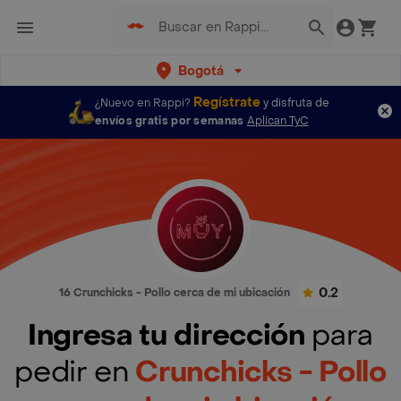
Bogotá
Regístrate
¿Nuevo en Rappi?
y disfruta de
envíos gratis por semanas
Aplican TyC
0.2
16 Crunchicks - Pollo cerca de mi ubicación
Ingresa tu dirección
para
pedir en
Crunchicks - Pollo