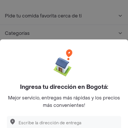
Pide tu comida favorita cerca de ti
Categorías
Únete a Rappi
Sobre Rappi
Facebook
Twitter
Instagram
Ingresa tu dirección en Bogotá:
Mejor servicio, entregas más rápidas y los precios
©
2026
Rappi Inc. All rights reserved.
más convenientes!
Descubre las
PROMOCIONES
que tenemos
para ti