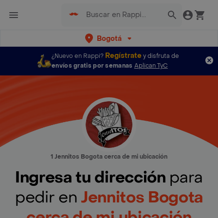
Bogotá
Regístrate
¿Nuevo en Rappi?
y disfruta de
envíos gratis por semanas
Aplican TyC
1 Jennitos Bogota cerca de mi ubicación
Ingresa tu dirección
para
pedir en
Jennitos Bogota
cerca de mi ubicación