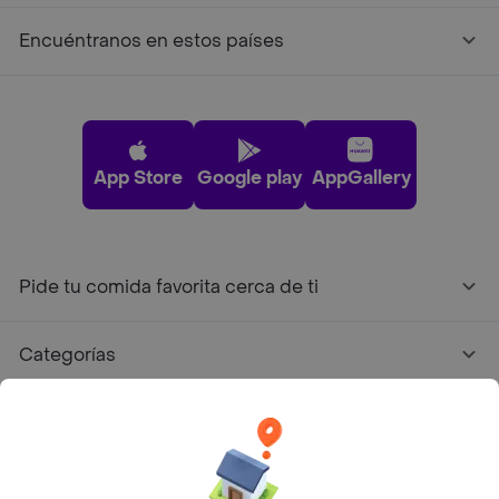
Encuéntranos en estos países
App Store
Google play
AppGallery
Pide tu comida favorita cerca de ti
Categorías
Únete a Rappi
Sobre Rappi