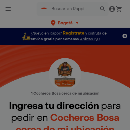
Bogotá
Regístrate
¿Nuevo en Rappi?
y disfruta de
envíos gratis por semanas
Aplican TyC
1 Cocheros Bosa cerca de mi ubicación
Ingresa tu dirección
para
pedir en
Cocheros Bosa
cerca de mi ubicación