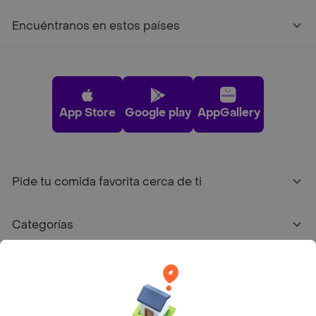
Encuéntranos en estos países
App Store
Google play
AppGallery
Pide tu comida favorita cerca de ti
Categorías
Únete a Rappi
Sobre Rappi