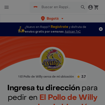
Bogotá
Regístrate
¿Nuevo en Rappi?
y disfruta de
envíos gratis por semanas
Aplican TyC
3.7
1 El Pollo de Willy cerca de mi ubicación
Ingresa tu dirección
para
pedir en
El Pollo de Willy