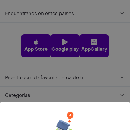
Encuéntranos en estos países
App Store
Google play
AppGallery
Pide tu comida favorita cerca de ti
Categorías
Únete a Rappi