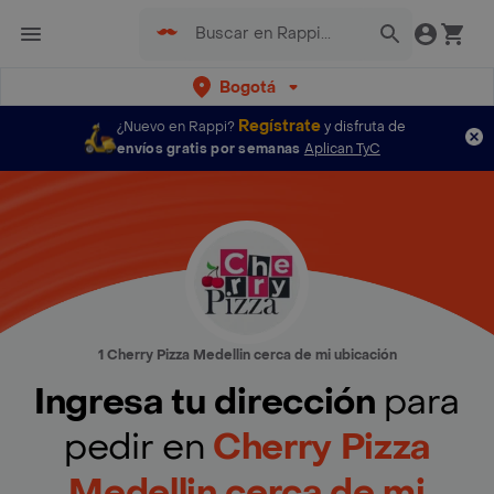
Bogotá
Regístrate
¿Nuevo en Rappi?
y disfruta de
envíos gratis por semanas
Aplican TyC
1 Cherry Pizza Medellin cerca de mi ubicación
Ingresa tu dirección
para
pedir en
Cherry Pizza
Medellin cerca de mi