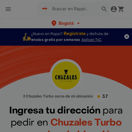
Bogotá
Regístrate
¿Nuevo en Rappi?
y disfruta de
envíos gratis por semanas
Aplican TyC
3.7
3 Chuzales Turbo cerca de mi ubicación
Ingresa tu dirección
para
pedir en
Chuzales Turbo