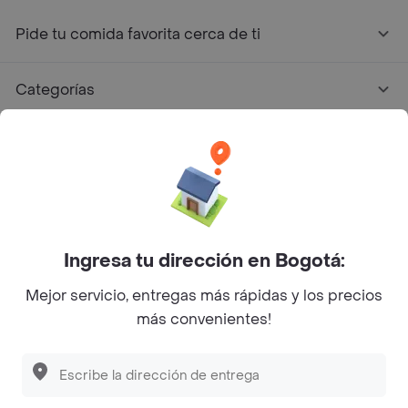
Pide tu comida favorita cerca de ti
Categorías
Únete a Rappi
Sobre Rappi
Facebook
Twitter
Instagram
Ingresa tu dirección en Bogotá:
Mejor servicio, entregas más rápidas y los precios
©
2026
Rappi Inc. All rights reserved.
más convenientes!
Descubre las
PROMOCIONES
que tenemos
para ti
Rappi S.A.S. --- NIT 900.843.898-9 --- Calle 63 # 16A-02