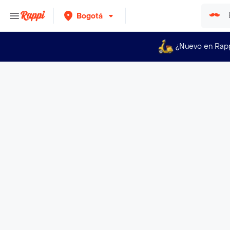
Bogotá
¿Nuevo en Rap