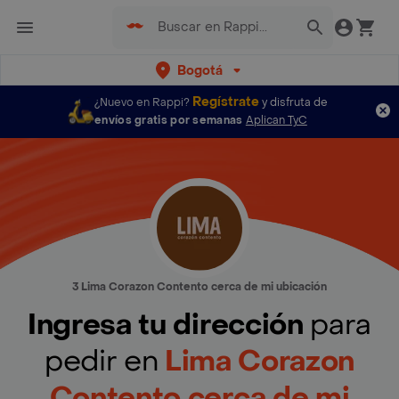
Bogotá
Regístrate
¿Nuevo en Rappi?
y disfruta de
envíos gratis por semanas
Aplican TyC
3 Lima Corazon Contento cerca de mi ubicación
Ingresa tu dirección
para
pedir en
Lima Corazon
Contento cerca de mi