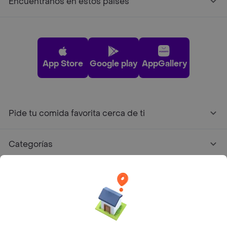
Encuéntranos en estos países
App Store
Google play
AppGallery
Pide tu comida favorita cerca de ti
Categorías
Únete a Rappi
Sobre Rappi