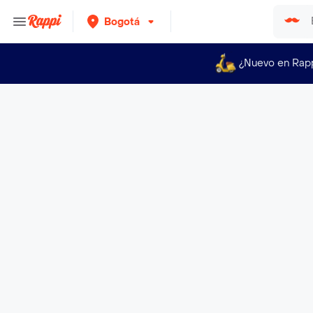
Bogotá
¿Nuevo en Rap