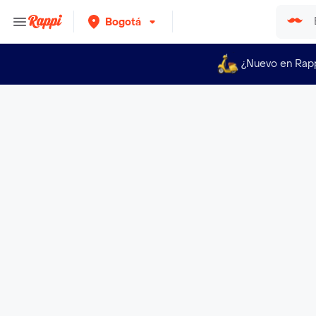
Bogotá
¿Nuevo en Rap