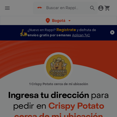
Bogotá
Regístrate
¿Nuevo en Rappi?
y disfruta de
envíos gratis por semanas
Aplican TyC
1 Crispy Potato cerca de mi ubicación
Ingresa tu dirección
para
pedir en
Crispy Potato
cerca de mi ubicación