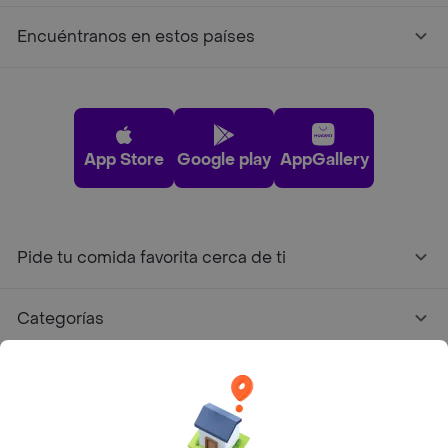
Encuéntranos en estos países
App Store
Google play
AppGallery
Pide tu comida favorita cerca de ti
Categorías
Únete a Rappi
Sobre Rappi