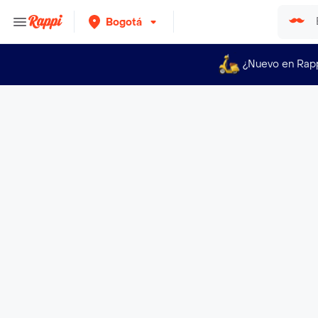
Bogotá
¿Nuevo en Rap