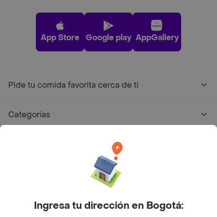
App Store
Google play
AppGallery
Pide tu comida favorita cerca de ti
Categorías
Únete a Rappi
Sobre Rappi
Facebook
Twitter
Instagram
Ingresa tu dirección en Bogotá: