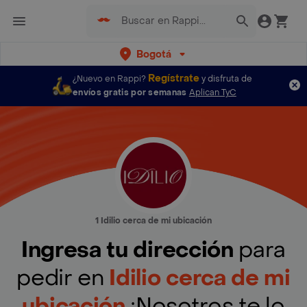
Bogotá
Regístrate
¿Nuevo en Rappi?
y disfruta de
envíos gratis por semanas
Aplican TyC
1 Idilio cerca de mi ubicación
Ingresa tu dirección
para
pedir en
Idilio cerca de mi
ubicación
¡Nosotros te lo