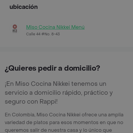
ubicación
Miso Cocina Nikkei Menú
Calle 44 #No. 8-43
¿Quieres pedir a domicilio?
¡En Miso Cocina Nikkei tenemos un
servicio a domicilio rápido, práctico y
seguro con Rappi!
En Colombia, Miso Cocina Nikkei ofrece una amplia
variedad de platos para esos momentos en que no
queremos salir de nuestra casa y lo único que