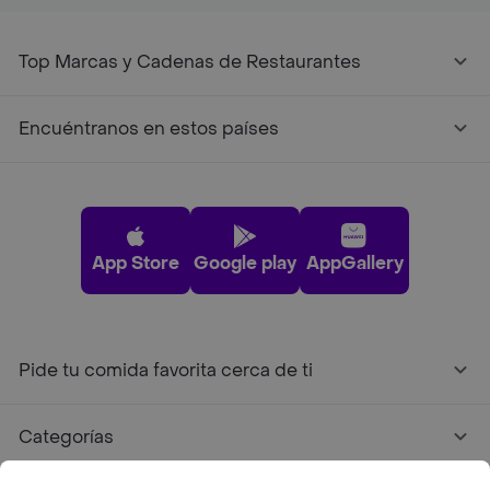
Top Marcas y Cadenas de Restaurantes
Encuéntranos en estos países
App Store
Google play
AppGallery
Pide tu comida favorita cerca de ti
Categorías