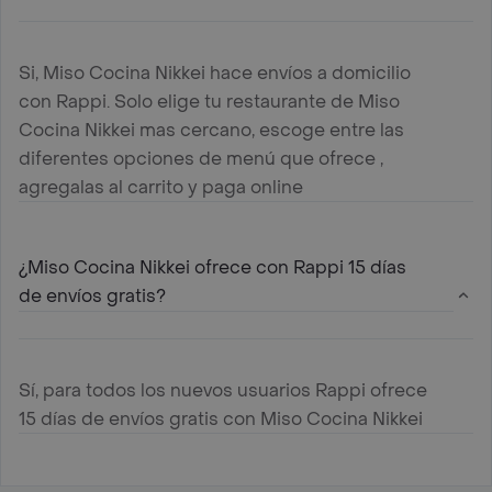
Si, Miso Cocina Nikkei hace envíos a domicilio
con Rappi. Solo elige tu restaurante de Miso
Cocina Nikkei mas cercano, escoge entre las
diferentes opciones de menú que ofrece ,
agregalas al carrito y paga online
¿Miso Cocina Nikkei ofrece con Rappi 15 días
de envíos gratis?
Sí, para todos los nuevos usuarios Rappi ofrece
15 días de envíos gratis con Miso Cocina Nikkei