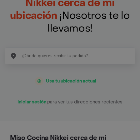
Nikkei cerca de mi
ubicación
¡Nosotros te lo
llevamos!
Usa tu ubicación actual
Iniciar sesión
para ver tus direcciones recientes
Miso Cocina Nikkei cerca de mi