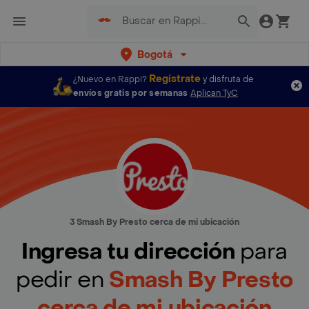
Bogotá
Regístrate
¿Nuevo en Rappi?
y disfruta de
envíos gratis por semanas
Aplican TyC
3 Smash By Presto cerca de mi ubicación
Ingresa tu dirección
para
pedir en
Smash By Presto
cerca de mi ubicación