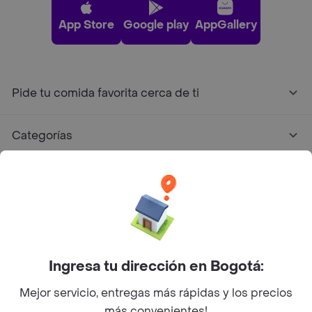
App Store
Google play
AppGallery
Pide tu comida favorita cerca de ti
Categorías
Únete a Rappi
Sobre Rappi
Facebook
Twitter
Instagram
Ingresa tu dirección en Bogotá:
Mejor servicio, entregas más rápidas y los precios
©
2026
Rappi Inc. All rights reserved.
más convenientes!