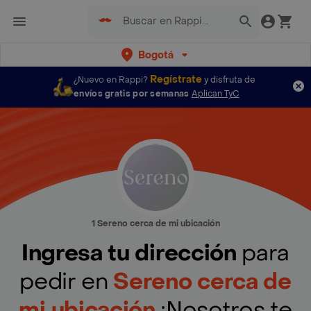
Bogotá
Regístrate
¿Nuevo en Rappi?
y disfruta de
envíos gratis por semanas
Aplican TyC
1 Sereno cerca de mi ubicación
Ingresa tu dirección
para
pedir en
Sereno cerca de
mi ubicación
¡Nosotros te