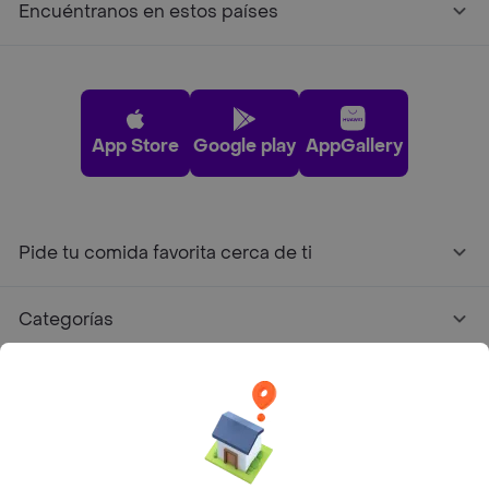
Encuéntranos en estos países
App Store
Google play
AppGallery
Pide tu comida favorita cerca de ti
Categorías
Únete a Rappi
Sobre Rappi