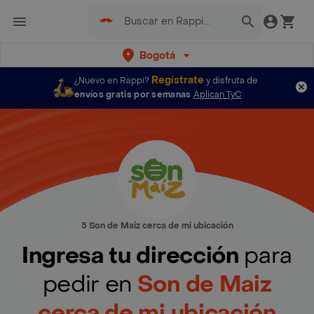
Bogotá
Regístrate
¿Nuevo en Rappi?
y disfruta de
envíos gratis por semanas
Aplican TyC
5 Son de Maiz cerca de mi ubicación
Ingresa tu dirección
para
pedir en
Son de Maiz
cerca de mi ubicación