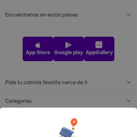
Encuéntranos en estos países
App Store
Google play
AppGallery
Pide tu comida favorita cerca de ti
Categorías
Únete a Rappi