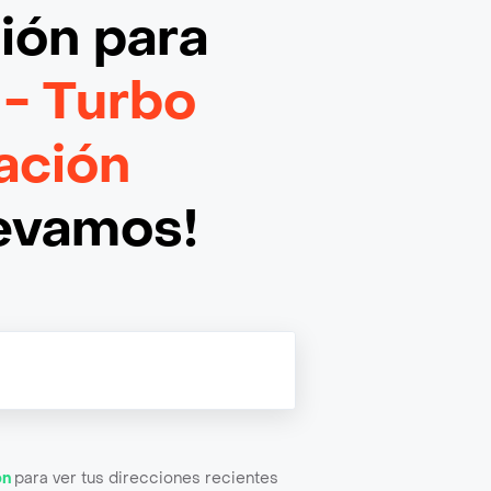
ción
para
 - Turbo
ación
levamos!
ón
para ver tus direcciones recientes