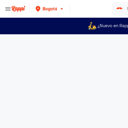
Bogotá
¿Nuevo en Rap