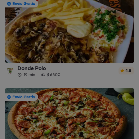
Envío Gratis
Donde Polo
4.8
19 min
·
$ 6500
Envío Gratis