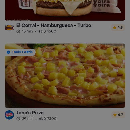
El Corral - Hamburguesa - Turbo
4.9
15 min
·
$ 4500
Envío Gratis
Jeno's Pizza
4.7
29 min
·
$ 7500