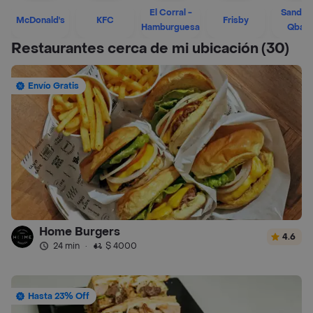
El Corral -
Sandwi
McDonald's
KFC
Frisby
Hamburguesa
Qban
Restaurantes cerca de mi ubicación
(30)
Envío Gratis
Home Burgers
4.6
24 min
·
$ 4000
Hasta 23% Off