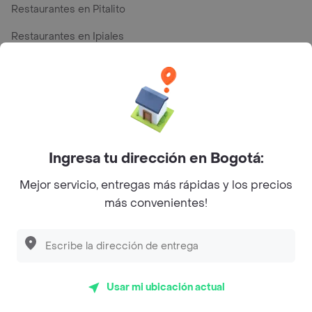
Restaurantes en Pitalito
Restaurantes en Ipiales
Restaurantes en San Andres
Top Marcas y Cadenas de Restaurantes
Ingresa tu dirección en Bogotá:
Encuéntranos en estos países
Mejor servicio, entregas más rápidas y los precios
más convenientes!
App Store
Google play
AppGallery
Usar mi ubicación actual