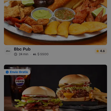
Bbc Pub
4.6
24 min
·
$ 5500
Envío Gratis