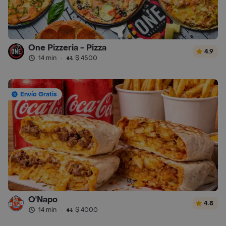
One Pizzeria - Pizza
4.9
14 min
·
$ 4500
Envío Gratis
O'Napo
4.8
14 min
·
$ 4000