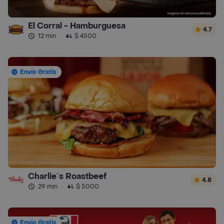
El Corral - Hamburguesa
4.7
12 min
·
$ 4500
Envío Gratis
Charlie´s Roastbeef
4.8
29 min
·
$ 5000
Envío Gratis