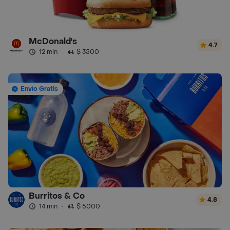
McDonald's
4.7
12 min
·
$ 3500
Envío Gratis
Burritos & Co
4.8
14 min
·
$ 5000