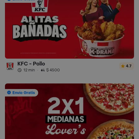
KFC - Pollo
4.7
12 min
·
$ 4500
Envío Gratis