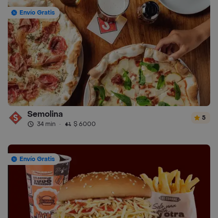
Envío Gratis
Semolina
5
34 min
·
$ 6000
Envío Gratis