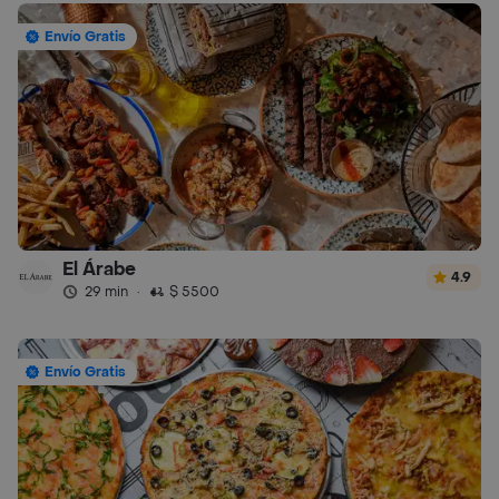
Envío Gratis
El Árabe
4.9
29 min
·
$ 5500
Envío Gratis