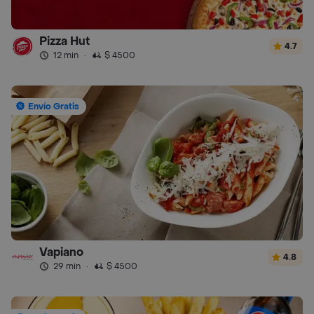
Pizza Hut
4.7
12 min
·
$ 4500
Envío Gratis
Vapiano
4.8
29 min
·
$ 4500