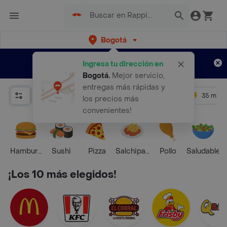
Bogotá
Regístrate
¿Nuevo en Rappi?
y disfruta de
Ingresa tu dirección en
envíos gratis por semanas
Aplican TyC
Bogotá
.
Mejor servicio,
entregas más rápidas y
Relevancia
Promos
+ 4.5
35 mins
los precios más
convenientes!
Hamburguesa
Sushi
Pizza
Salchipapas
Pollo
Saludable
¡Los 10 más elegidos!