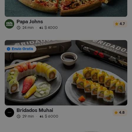
Papa Johns
4.7
24 min
·
$ 4000
Envío Gratis
Bridados Muhai
4.8
29 min
·
$ 6000