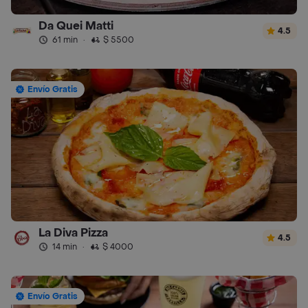
Da Quei Matti
4.5
61 min
·
$ 5500
Envío Gratis
La Diva Pizza
4.5
14 min
·
$ 4000
Envío Gratis