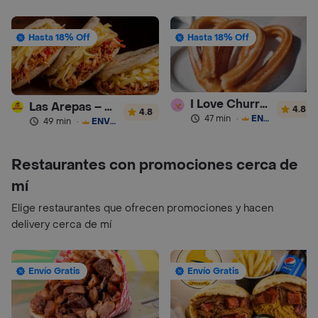
Hasta 18% Off
Hasta 18% Off
I Love Churros 95
Las Arepas – Arepas Rellenas
4.8
4.8
47 min
·
ENVÍO GRATIS
49 min
·
ENVÍO GRATIS
Restaurantes con promociones cerca de
mí
Elige restaurantes que ofrecen promociones y hacen
delivery cerca de mí
Envío Gratis
Envío Gratis