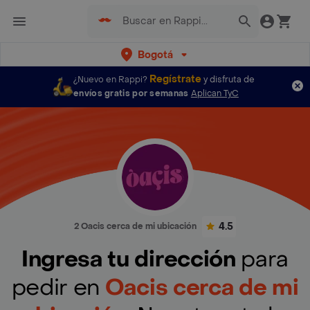
Bogotá
Regístrate
¿Nuevo en Rappi?
y disfruta de
envíos gratis por semanas
Aplican TyC
4.5
2 Oacis cerca de mi ubicación
Ingresa tu dirección
para
pedir en
Oacis cerca de mi