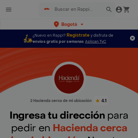
Bogotá
Regístrate
¿Nuevo en Rappi?
y disfruta de
envíos gratis por semanas
Aplican TyC
4.1
2 Hacienda cerca de mi ubicación
Ingresa tu dirección
para
pedir en
Hacienda cerca