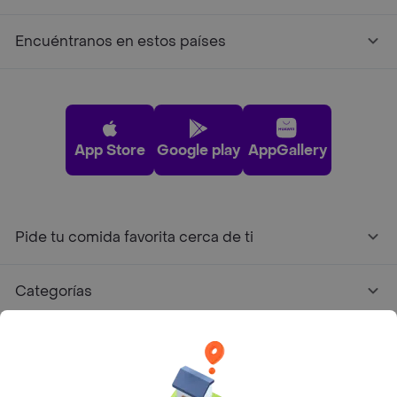
Encuéntranos en estos países
App Store
Google play
AppGallery
Pide tu comida favorita cerca de ti
Categorías
Únete a Rappi