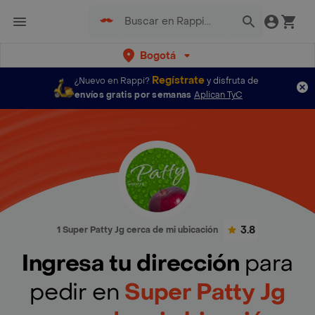
Bogotá
Regístrate
¿Nuevo en Rappi?
y disfruta de
envíos gratis por semanas
Aplican TyC
3.8
1 Super Patty Jg cerca de mi ubicación
Ingresa tu dirección
para
pedir en
Super Patty Jg