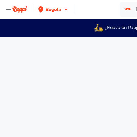
Bogotá
¿Nuevo en Rap