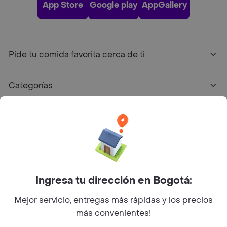
App Store
Google play
AppGallery
Pide tu comida favorita cerca de ti
Categorías
Únete a Rappi
Sobre Rappi
Facebook
Twitter
Instagram
Ingresa tu dirección en Bogotá:
Mejor servicio, entregas más rápidas y los precios
©
2026
Rappi Inc. All rights reserved.
más convenientes!