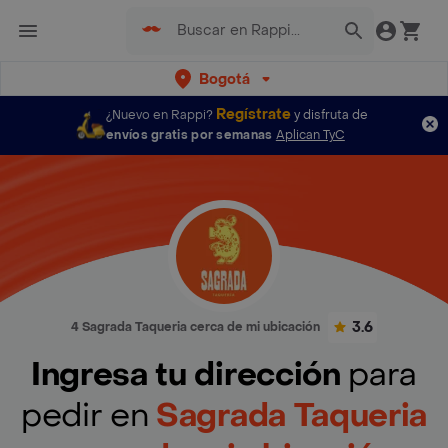
Bogotá
Regístrate
¿Nuevo en Rappi?
y disfruta de
envíos gratis por semanas
Aplican TyC
3.6
4 Sagrada Taqueria cerca de mi ubicación
Ingresa tu dirección
para
pedir en
Sagrada Taqueria