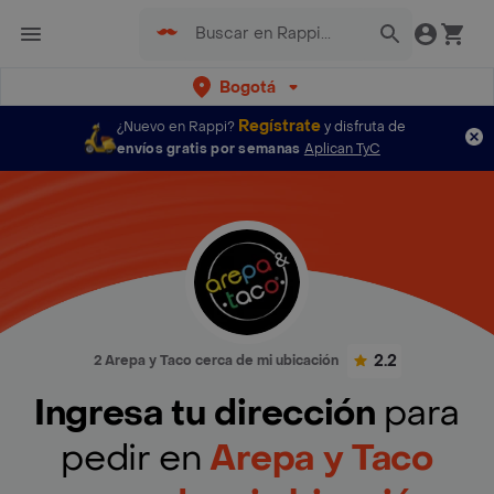
Bogotá
Regístrate
¿Nuevo en Rappi?
y disfruta de
envíos gratis por semanas
Aplican TyC
2.2
2 Arepa y Taco cerca de mi ubicación
Ingresa tu dirección
para
pedir en
Arepa y Taco