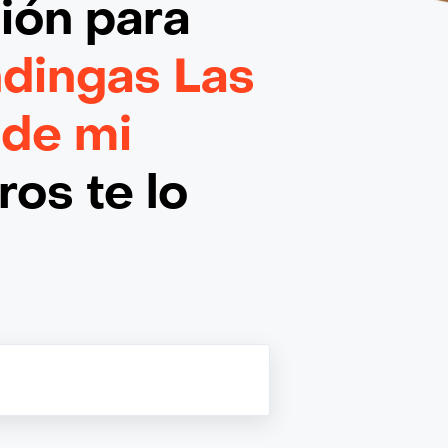
ción
para
dingas Las
 de mi
os te lo