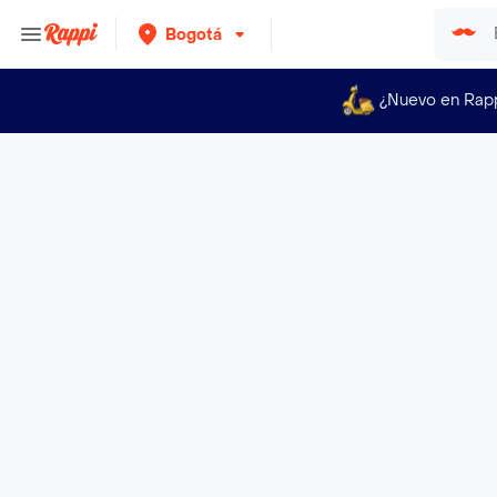
Bogotá
¿Nuevo en Rap