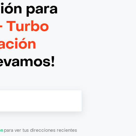
ción
para
- Turbo
ación
levamos!
ón
para ver tus direcciones recientes