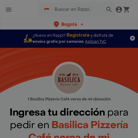
Bogotá
Regístrate
¿Nuevo en Rappi?
y disfruta de
envíos gratis por semanas
Aplican TyC
1 Basilica Pizzería Café cerca de mi ubicación
Ingresa tu dirección
para
pedir en
Basilica Pizzería
Café cerca de mi