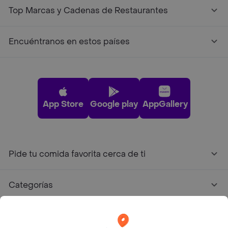
Top Marcas y Cadenas de Restaurantes
Encuéntranos en estos países
App Store
Google play
AppGallery
Pide tu comida favorita cerca de ti
Categorías
Únete a Rappi