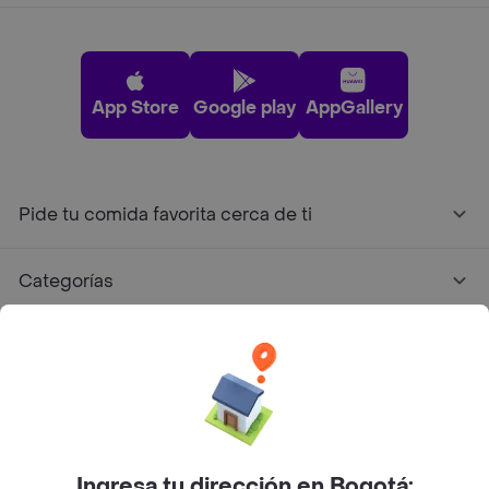
App Store
Google play
AppGallery
Pide tu comida favorita cerca de ti
Categorías
Únete a Rappi
Sobre Rappi
Facebook
Twitter
Instagram
Ingresa tu dirección en Bogotá: