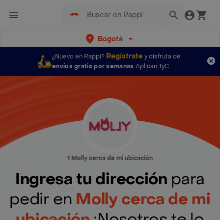
Bogotá
Regístrate
¿Nuevo en Rappi?
y disfruta de
envíos gratis por semanas
Aplican TyC
1 Molly cerca de mi ubicación
Ingresa tu dirección
para
pedir en
Molly cerca de mi
ubicación
¡Nosotros te lo