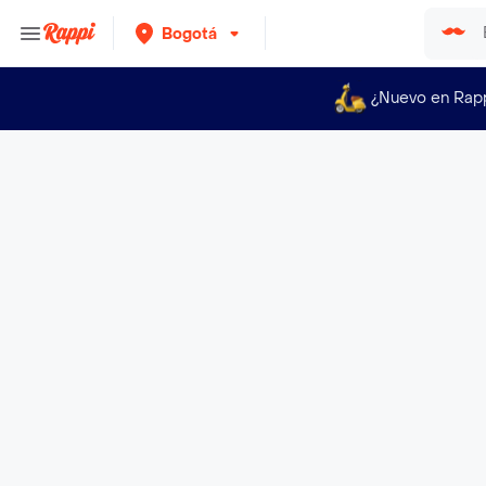
Bogotá
¿Nuevo en Rap