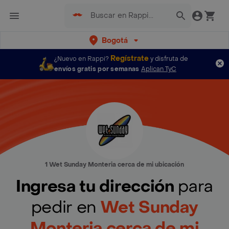
Bogotá
Regístrate
¿Nuevo en Rappi?
y disfruta de
envíos gratis por semanas
Aplican TyC
1 Wet Sunday Monteria cerca de mi ubicación
Ingresa tu dirección
para
pedir en
Wet Sunday
Monteria cerca de mi