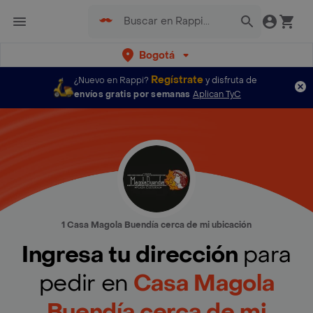
Bogotá
Regístrate
¿Nuevo en Rappi?
y disfruta de
envíos gratis por semanas
Aplican TyC
1 Casa Magola Buendía cerca de mi ubicación
Ingresa tu dirección
para
pedir en
Casa Magola
Buendía cerca de mi